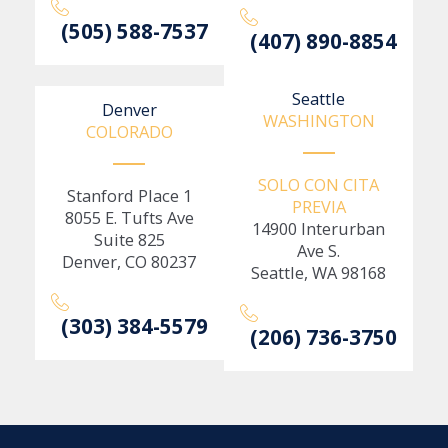
(505) 588-7537
(407) 890-8854
Seattle
Denver
WASHINGTON
COLORADO
SOLO CON CITA
Stanford Place 1
PREVIA
8055 E. Tufts Ave
14900 Interurban
Suite 825
Ave S.
Denver, CO 80237
Seattle, WA 98168
(303) 384-5579
(206) 736-3750