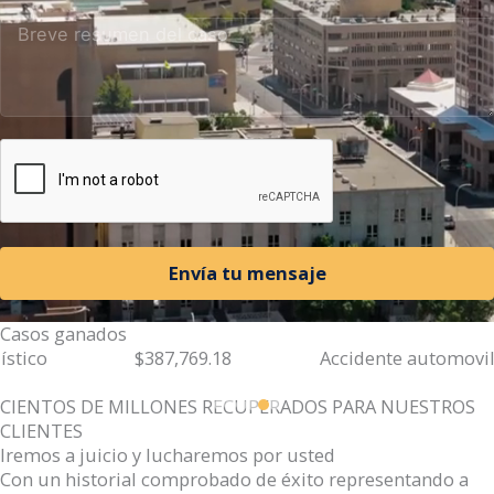
n
i
t
e
d
S
t
a
t
e
s
+
Envía tu mensaje
1
Casos ganados
$387,769.18
Accidente automovilístico
CIENTOS DE MILLONES RECUPERADOS PARA NUESTROS
CLIENTES
Iremos a juicio y lucharemos por usted
Con un historial comprobado de éxito representando a