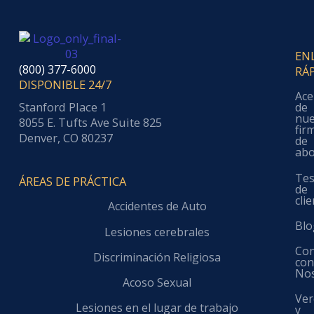
EN
(800) 377-6000
RÁ
DISPONIBLE 24/7
Ace
Stanford Place 1
de
nue
8055 E. Tufts Ave Suite 825
fir
Denver, CO 80237
de
ab
Tes
ÁREAS DE PRÁCTICA
de
cli
Accidentes de Auto
Blo
Lesiones cerebrales
Con
Discriminación Religiosa
co
No
Acoso Sexual
Ver
Lesiones en el lugar de trabajo
y