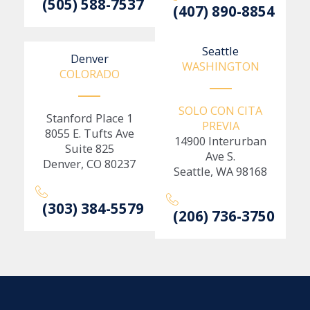
(505) 588-7537
(407) 890-8854
Seattle
Denver
WASHINGTON
COLORADO
SOLO CON CITA
Stanford Place 1
PREVIA
8055 E. Tufts Ave
14900 Interurban
Suite 825
Ave S.
Denver, CO 80237
Seattle, WA 98168
(303) 384-5579
(206) 736-3750