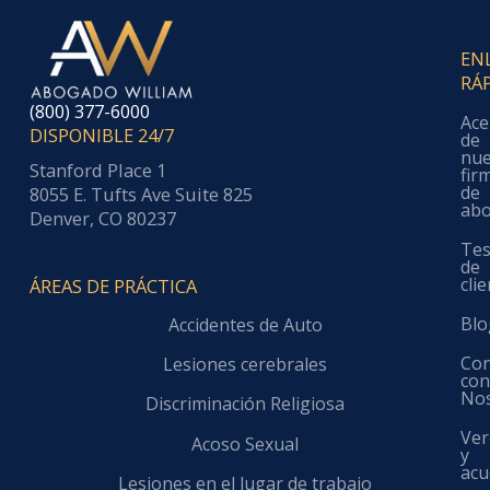
EN
RÁ
(800) 377-6000
Ace
DISPONIBLE 24/7
de
nue
Stanford Place 1
fir
de
8055 E. Tufts Ave Suite 825
ab
Denver, CO 80237
Tes
de
cli
ÁREAS DE PRÁCTICA
Blo
Accidentes de Auto
Con
Lesiones cerebrales
co
No
Discriminación Religiosa
Ver
Acoso Sexual
y
acu
Lesiones en el lugar de trabajo