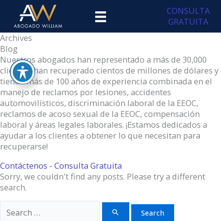
Skip
CONSULTA
to
GRATUITA
content
Archives
Blog
Nuestros abogados han representado a más de 30,000
clientes, han recuperado cientos de millones de dólares y
tienen más de 100 años de experiencia combinada en el
manejo de reclamos por lesiones, accidentes
automovilísticos, discriminación laboral de la EEOC,
reclamos de acoso sexual de la EEOC, compensación
laboral y áreas legales laborales. ¡Estamos dedicados a
ayudar a los clientes a obtener lo que necesitan para
recuperarse!
Contáctenos - Consulta Gratuita
Sorry, we couldn't find any posts. Please try a different
search.
Search
for: