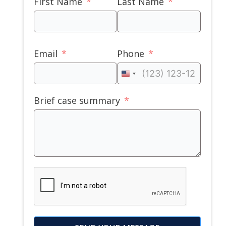
First Name
Last Name
Email
Phone
United
States
Brief case summary
+1