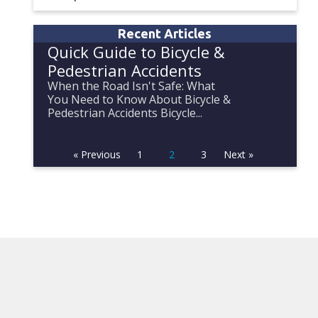
Recent Articles
Quick Guide to Bicycle &
Pedestrian Accidents
When the Road Isn't Safe: What
You Need to Know About Bicycle &
Pedestrian Accidents Bicycle...
« Previous
1
2
3
Next »