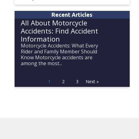
Recent Articles
All About Motorcycle
Accidents: Find Accident
Information
Motorcycle Accidents: What Every
Rider and Family Member Should
Know Motorcycle accidents are
among the most...
1
2
3
Next »