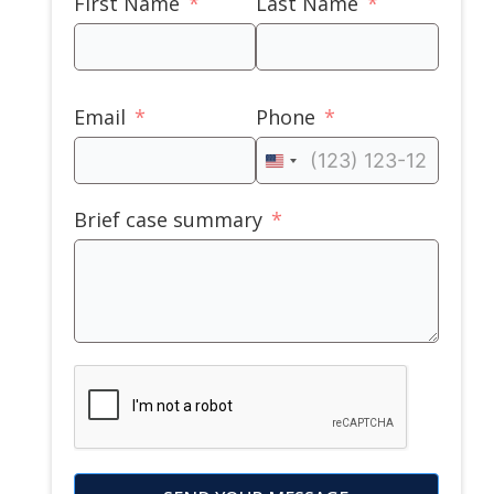
First Name
Last Name
Email
Phone
United
States
Brief case summary
+1