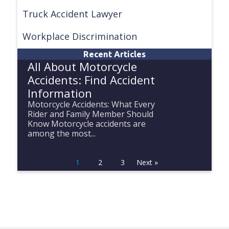
Truck Accident Lawyer
Workplace Discrimination
Recent Articles
All About Motorcycle
Accidents: Find Accident
Information
Motorcycle Accidents: What Every
Rider and Family Member Should
Know Motorcycle accidents are
among the most...
1
2
3
Next »