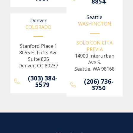
8854
Seattle
Denver
WASHINGTON
COLORADO
SOLO CON CITA
Stanford Place 1
PREVIA
8055 E. Tufts Ave
14900 Interurban
Suite 825
Ave S.
Denver, CO 80237
Seattle, WA 98168
(303) 384-
(206) 736-
5579
3750